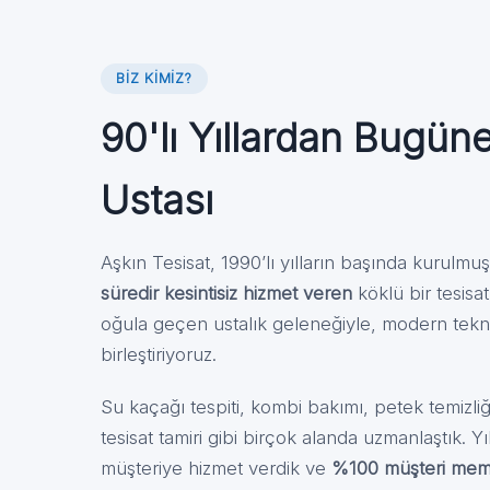
BIZ KIMIZ?
90'lı Yıllardan Bugün
Ustası
Aşkın Tesisat, 1990’lı yılların başında kurulmu
süredir kesintisiz hizmet veren
köklü bir tesisa
oğula geçen ustalık geleneğiyle, modern teknol
birleştiriyoruz.
Su kaçağı tespiti, kombi bakımı, petek temizliği
tesisat tamiri gibi birçok alanda uzmanlaştık. Yı
müşteriye hizmet verdik ve
%100 müşteri memn