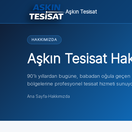
Aşkın Tesisat
HAKKIMIZDA
Aşkın Tesisat Ha
90’lı yıllardan bugüne, babadan oğula geçen u
bölgelerine profesyonel tesisat hizmeti sunuy
Ana Sayfa
Hakkımızda