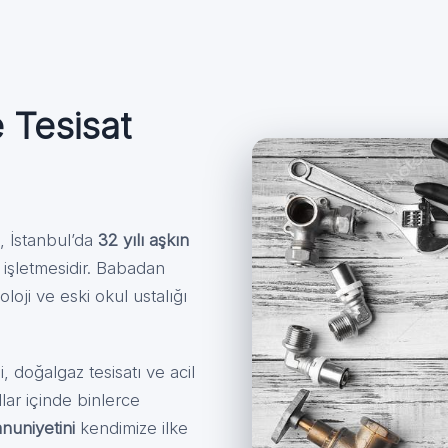
e Tesisat
ş, İstanbul’da
32 yılı aşkın
t işletmesidir. Babadan
oji ve eski okul ustalığı
, doğalgaz tesisatı ve acil
llar içinde binlerce
uniyetini
kendimize ilke