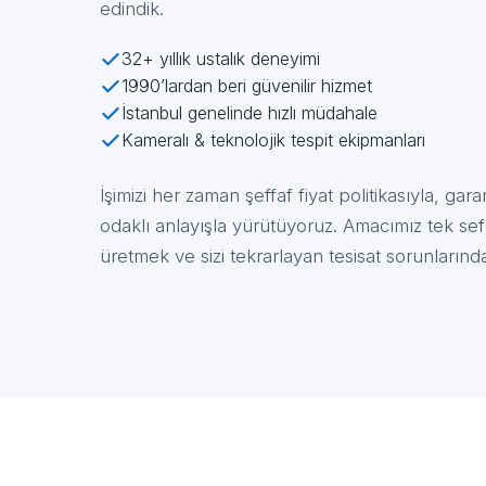
edindik.
32+ yıllık ustalık deneyimi
1990’lardan beri güvenilir hizmet
İstanbul genelinde hızlı müdahale
Kameralı & teknolojik tespit ekipmanları
İşimizi her zaman şeffaf fiyat politikasıyla, garan
odaklı anlayışla yürütüyoruz. Amacımız tek s
üretmek ve sizi tekrarlayan tesisat sorunlarınd