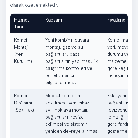
olarak özetlemektedir.
Hizmet
Kapsam
Fiyatlandırma 
Türü
Kombi
Yeni kombinin duvara
Kombi markası
Montajı
montajı, gaz ve su
yeri, mevcut te
(Yeni
bağlantıları, baca
durumu ve ek
Kurulum)
bağlantısının yapılması, ilk
malzeme ihtiya
çalıştırma kontrolleri ve
göre keşif son
temel kullanıcı
netleştirilmekte
bilgilendirmesi.
Kombi
Mevcut kombinin
Eski–yeni kombi
Değişimi
sökülmesi, yeni cihazın
bağlantı uyumu
(Sök–Tak)
aynı noktaya montajı,
revizyonu ve t
bağlantıların revize
temizliği ihtiya
edilmesi ve sistemin
göre farklılık
yeniden devreye alınması.
göstermektedir