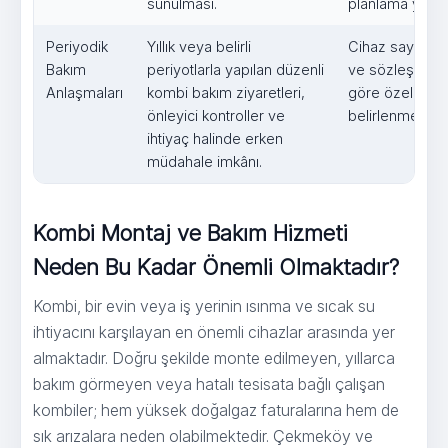
sunulması.
planlama yapıl
Periyodik
Yıllık veya belirli
Cihaz sayısı, bi
Bakım
periyotlarla yapılan düzenli
ve sözleşme s
Anlaşmaları
kombi bakım ziyaretleri,
göre özel tekli
önleyici kontroller ve
belirlenmektedi
ihtiyaç halinde erken
müdahale imkânı.
Kombi Montaj ve Bakım Hizmeti
Neden Bu Kadar Önemli Olmaktadır?
Kombi, bir evin veya iş yerinin ısınma ve sıcak su
ihtiyacını karşılayan en önemli cihazlar arasında yer
almaktadır. Doğru şekilde monte edilmeyen, yıllarca
bakım görmeyen veya hatalı tesisata bağlı çalışan
kombiler; hem yüksek doğalgaz faturalarına hem de
sık arızalara neden olabilmektedir. Çekmeköy ve