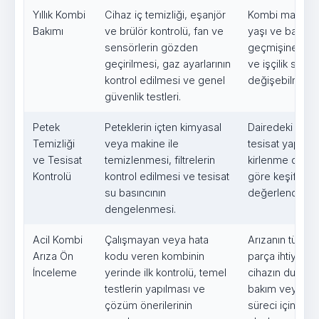
Yıllık Kombi
Cihaz iç temizliği, eşanjör
Kombi markası,
Bakımı
ve brülör kontrolü, fan ve
yaşı ve bakım
sensörlerin gözden
geçmişine gör
geçirilmesi, gaz ayarlarının
ve işçilik süres
kontrol edilmesi ve genel
değişebilmekte
güvenlik testleri.
Petek
Peteklerin içten kimyasal
Dairedeki petek
Temizliği
veya makine ile
tesisat yapısı 
ve Tesisat
temizlenmesi, filtrelerin
kirlenme düze
Kontrolü
kontrol edilmesi ve tesisat
göre keşif son
su basıncının
değerlendirilme
dengelenmesi.
Acil Kombi
Çalışmayan veya hata
Arızanın türün
Arıza Ön
kodu veren kombinin
parça ihtiyacın
İnceleme
yerinde ilk kontrolü, temel
cihazın durum
testlerin yapılması ve
bakım veya on
çözüm önerilerinin
süreci için ilav