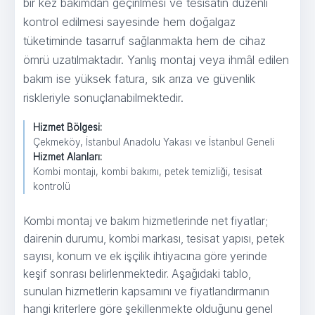
bir kez bakımdan geçirilmesi ve tesisatın düzenli
kontrol edilmesi sayesinde hem doğalgaz
tüketiminde tasarruf sağlanmakta hem de cihaz
ömrü uzatılmaktadır. Yanlış montaj veya ihmâl edilen
bakım ise yüksek fatura, sık arıza ve güvenlik
riskleriyle sonuçlanabilmektedir.
Hizmet Bölgesi:
Çekmeköy, İstanbul Anadolu Yakası ve İstanbul Geneli
Hizmet Alanları:
Kombi montajı, kombi bakımı, petek temizliği, tesisat
kontrolü
Kombi montaj ve bakım hizmetleri için
Kombi montaj ve bakım hizmetlerinde net fiyatlar;
dairenin durumu, kombi markası, tesisat yapısı, petek
sayısı, konum ve ek işçilik ihtiyacına göre yerinde
keşif sonrası belirlenmektedir. Aşağıdaki tablo,
sunulan hizmetlerin kapsamını ve fiyatlandırmanın
hangi kriterlere göre şekillenmekte olduğunu genel