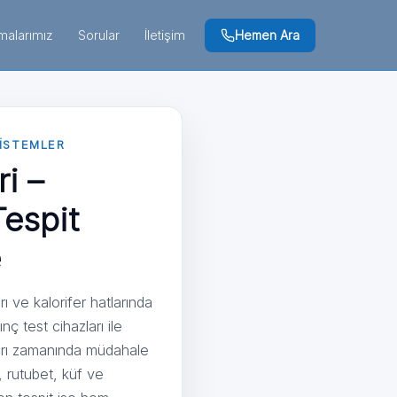
Hemen Ara
malarımız
Sorular
İletişim
SISTEMLER
i –
espit
e
ı ve kalorifer hatlarında
ç test cihazları ile
ları zamanında müdahale
 rutubet, küf ve