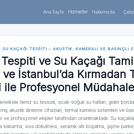
Hizmetler
Ana Sayfa
Hakkımızda
Çalış
SU KAÇAĞI TESPITI – AKUSTIK, KAMERALI VE BASINÇLI 
Tespiti ve Su Kaçağı Tamir
ve İstanbul’da Kırmadan T
i ile Profesyonel Müdahal
linde temiz su tesisatı, sıcak–soğuk su hatları, gider borular
şmiş akustik dinleme cihazları, termal kamera sistemleri ve basın
e ve profesyonel ekipler tarafından onarılmaktadır. Su kaçak
a kabarma, sıva dökülmesi, seramik altı boşalma, şişme parke,