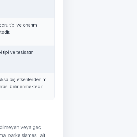
boru tipi ve onarım
edir.
 tipi ve tesisatın
ksa dış etkenlerden mi
rası belirlenmektedir.
k edilmeyen veya geç
a, parke şişmesi, alt