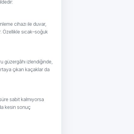
ldedir:
nleme cihazı ile duvar,
. Özellikle sıcak–soğuk
u güzergâhı izlendiğinde,
 ortaya çıkan kaçaklar da
süre sabit kalmıyorsa
da kesin sonuç