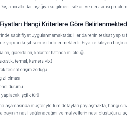
Duş alanı altından aşağıya su gitmesi, silikon ve derz arası probleml
Fiyatları Hangi Kriterlere Göre Belirlenmekted
rinde sabit fiyat uygulanmamaktadır. Her dairenin tesisat yapısı fa
e yapılan keşif sonrası belirlenmektedir. Fiyatı etkileyen başlıca
a mı, giderde mi, kalorifer hattında mı olduğu
(akustik, termal, kamera vb.)
rak tesisat erişim zorluğu
gizli olması
genel durumu
yapılacak işçilik türü
rma aşamasında müşteriyle tüm detayları paylaşmakta, hangi cihaz
 payının nasıl sağlanacağını ve maliyetlerin nasıl oluştuğunu açı