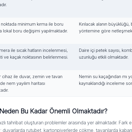
dır.
n noktada minimum kırma ile boru
Kırılacak alanın büyüklüğü, 
a lokal boru değişimi yapılmaktadır.
yöntemine göre netleşmekt
era ile sıcak hatların incelenmesi,
Daire içi petek sayısı, kombi
ti ve kaçak noktasının belirlenmesi.
uzunluğu etkili olmaktadır.
 cihaz ile duvar, zemin ve tavan
Nemin su kaçağından mı yo
de nem yayılım haritası
kaynaklandığı inceleme son
adır.
i Neden Bu Kadar Önemli Olmaktadır?
hızlı tahribat oluşturan problemler arasında yer almaktadır. Far
; duvarlarda rutubet, kartonpiyerlerde çökme, tavanlarda kabarm