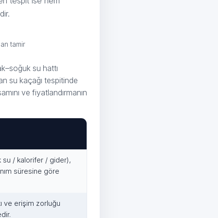
ken tespit ise hem
ir.
dan tamir
cak–soğuk su hattı
an su kaçağı tespitinde
psamını ve fiyatlandırmanın
su / kalorifer / gider),
lanım süresine göre
ı ve erişim zorluğu
dir.