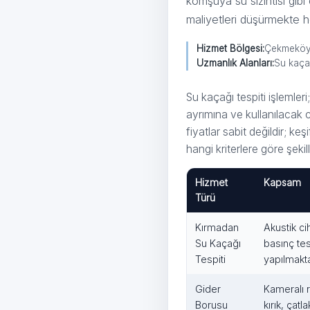
komşuya su sızıntısı gibi
maliyetleri düşürmekte 
Hizmet Bölgesi:
Çekmeköy,
Uzmanlık Alanları:
Su kaçağ
Su kaçağı tespiti
Su kaçağı tespiti işlemler
ayrımına ve kullanılacak 
fiyatlar sabit değildir; k
hangi kriterlere göre şek
Hizmet
Kapsam
Türü
Kırmadan
Akustik c
Su Kaçağı
basınç tes
Tespiti
yapılmakta
Gider
Kameralı r
Borusu
kırık, çat