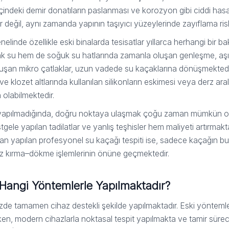
içindeki demir donatıların paslanması ve korozyon gibi ciddi hasa
 değil, aynı zamanda yapının taşıyıcı yüzeylerinde zayıflama risk
linde özellikle eski binalarda tesisatlar yıllarca herhangi bir 
cak su hem de soğuk su hatlarında zamanla oluşan genleşme, aşı
şan mikro çatlaklar, uzun vadede su kaçaklarına dönüşmektedir
 klozet altlarında kullanılan silikonların eskimesi veya derz aral
 olabilmektedir.
la yapılmadığında, doğru noktaya ulaşmak çoğu zaman mümkün o
astgele yapılan tadilatlar ve yanlış teşhisler hem maliyeti artır
an yapılan profesyonel su kaçağı tespiti ise, sadece kaçağın 
z kırma–dökme işlemlerinin önüne geçmektedir.
 Hangi Yöntemlerle Yapılmaktadır?
zde tamamen cihaz destekli şekilde yapılmaktadır. Eski yönteml
ken, modern cihazlarla noktasal tespit yapılmakta ve tamir süre