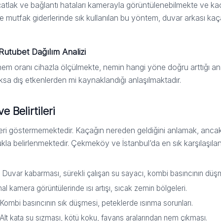
, çatlak ve bağlantı hataları kamerayla görüntülenebilmekte ve ka
e mutfak giderlerinde sık kullanılan bu yöntem, duvar arkası ka
Rutubet Dağılım Analizi
nem oranı cihazla ölçülmekte, nemin hangi yöne doğru arttığı an
oksa dış etkenlerden mi kaynaklandığı anlaşılmaktadır.
e Belirtileri
ileri göstermemektedir. Kaçağın nereden geldiğini anlamak, ancak
kla belirlenmektedir. Çekmeköy ve İstanbul’da en sık karşılaşılan 
Duvar kabarması, sürekli çalışan su sayacı, kombi basıncının düş
l kamera görüntülerinde ısı artışı, sıcak zemin bölgeleri.
Kombi basıncının sık düşmesi, peteklerde ısınma sorunları.
Alt kata su sızması, kötü koku, fayans aralarından nem çıkması.