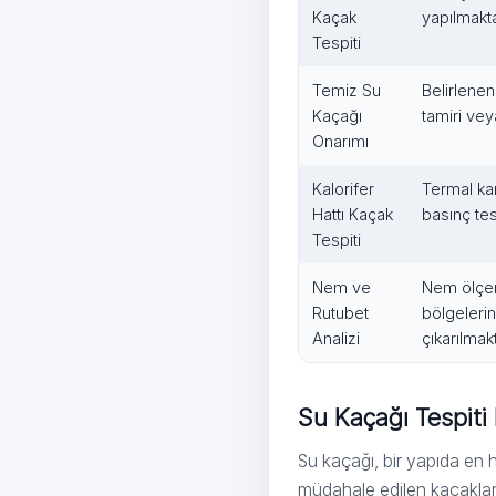
Kaçak
yapılmakta
Tespiti
Temiz Su
Belirlene
Kaçağı
tamiri vey
Onarımı
Kalorifer
Termal kam
Hattı Kaçak
basınç tes
Tespiti
Nem ve
Nem ölçer
Rutubet
bölgelerin
Analizi
çıkarılmakt
Su Kaçağı Tespit
Su kaçağı, bir yapıda en 
müdahale edilen kaçaklar